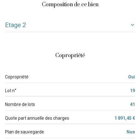
Composition de ce bien
Etage 2
entrée
2.02 m²
salle d'eau
2.65 m²
Copropriété
Coin nuit
7.83 m²
pièce à vivre
18.35 m²
Copropriété
Oui
balcon
5.60 m²
Lot n°
19
balcon
4.35 m²
Nombre de lots
41
WC
m²
Quote part annuelle des charges
1 891,45 €
Plan de sauvegarde
Non