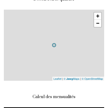
+
−
Leaflet
|
©
Maps
|
© OpenStreetMap
Jawg
Calcul des mensualités