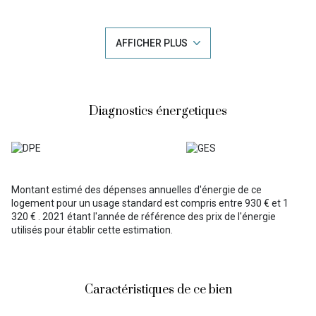
sur la muzelle et les pistes. La partie nuit vous propose 2 grandes
chambres de + 13 m2, de nombreux rangements, une salle d'eau
et toilettes séparés. N'oublions pas sa grande cave ainsi que son
AFFICHER PLUS
local à skis. En plein coeur de la station, vous apprécierez vous
déplacer à pieds pour toutes vos activités ...
Les informations sur les risques auxquels ce bien est exposé sont
disponibles sur le site
Géorisques
Diagnostics énergetiques
Montant estimé des dépenses annuelles d'énergie de ce
logement pour un usage standard est compris entre 930 € et 1
320 € . 2021 étant l'année de référence des prix de l'énergie
utilisés pour établir cette estimation.
Caractéristiques de ce bien