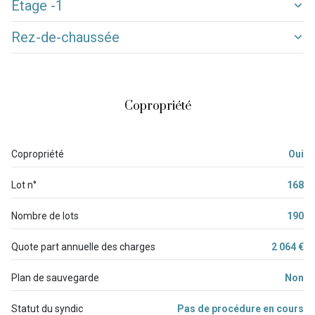
Etage -1
WC
0.86 m²
1 niveau(x)
Rez-de-chaussée
balcon
1.94 m²
cave
9.38 m²
Pièces à vivre
29.55 m²
2ème étage
local à skis
m²
salle d'eau
3.69 m²
3 étage(s)
Copropriété
chambre
13.37 m²
chambre
13.24 m²
vue Muzelle et pistes
Copropriété
Oui
Dégagements
5.07 m²
cave
Lot n°
168
balcon
Nombre de lots
190
quartier TM du Diable
Quote part annuelle des charges
2 064 €
Plan de sauvegarde
Non
Statut du syndic
Pas de procédure en cours