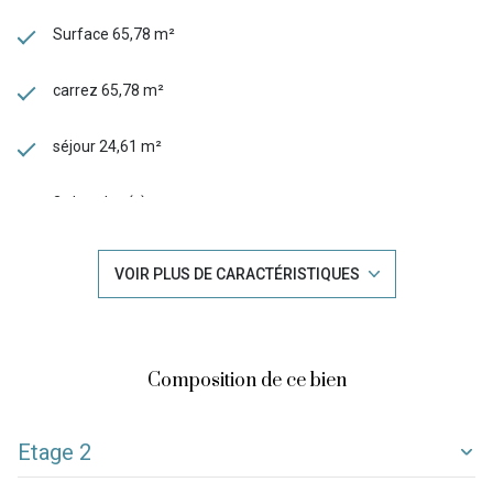
Surface 65,78 m²
carrez 65,78 m²
séjour 24,61 m²
2 chambre(s)
1 salle(s) d'eau
VOIR PLUS DE CARACTÉRISTIQUES
construit en 1976
cuisine américaine (équipée)
Composition de ce bien
Chauffage collectif : chaudière (fioul)
Etage 2
exposition Sud