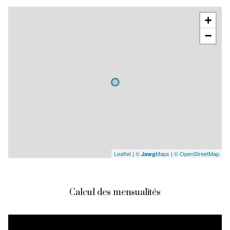
+
−
Leaflet
|
©
Maps
|
© OpenStreetMap
Jawg
Calcul des mensualités