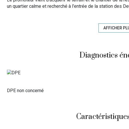
un quartier calme et recherché à l’entrée de la station des D
propose encore
6 appartements
à la vente, tous livrés ave
skis.
AFFICHER PL
Au pied de la piste
Petite Aiguille
offrant départ et retour s
emplacement exceptionnel implantée en retrait,dans une imp
Diagnostics én
Derniers lots disponibles :
Appartements T2 de
44,26 m² à 59,83 m²
,
Prix : de
358 000 € à 473 000 €
(inclus le stationnement)
DPE non concerné
Frais de notaire réduits - Garantie décennale - Excellente p
PMR - Ascenseur - Chaudière à gaz collective pour le chauff
accompagnée de compteur calorifique pour la gestion des c
Caractéristiques