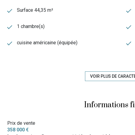
Un investissement sécurisé !
Surface 44,35 m²
Que vous recherchiez une résidence principale, un pied-à-te
contrainte de bail commercial, ce programme vous offre une
1 chambre(s)
Avec la rareté de l’offre dans le neuf aux Deux Alpes, un em
qualité,
L’EMPARIS
est une
opportunité à ne pas manquer
.
cuisine américaine (équipée)
Pour plus d'informations, contactez Amélie !
exposition Nord-Ouest
1er étage
VOIR PLUS DE CARACT
ascenseur
Informations f
balcon
Prix de vente
358 000 €
accès handicapé