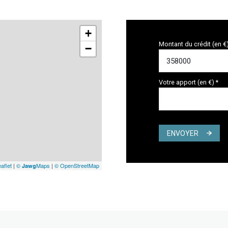
+
Montant du crédit (en €
−
Votre apport (en €) *
ENVOYER
aflet
|
©
Maps
|
© OpenStreetMap
Jawg