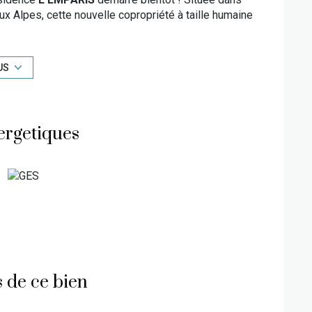
eux Alpes, cette nouvelle copropriété à taille humaine
c
parking privatif intérieur ou extérieur
et casier à
US
kis aux pieds,
L’EMPARIS
bénéficie d’un
asse discrète !
ergetiques
erformance énergétique (RT 2012) - Accessibilité
age et la production d’Eau Chaude Sanitaire (ECS)
onsommations individuelles.
 de ce bien