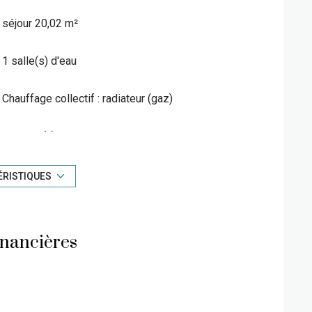
séjour 20,02 m²
rre à la montagne ou un investissement locatif sans
liberté totale d’usage
.
1 salle(s) d'eau
placement skis aux pieds et des prestations de
Chauffage collectif : radiateur (gaz)
1 niveau(x)
3 étage(s)
ÉRISTIQUES
vue Montagnes & Piste
inancières
quartier Petit Plan, Pied de pistes/Front de
neige