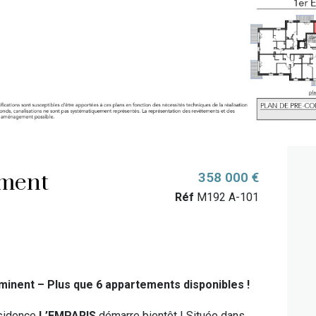
ment
358 000 €
Réf
M192 A-101
nent – Plus que 6 appartements disponibles !
résidence
L’EMPARIS
démarre bientôt ! Située dans