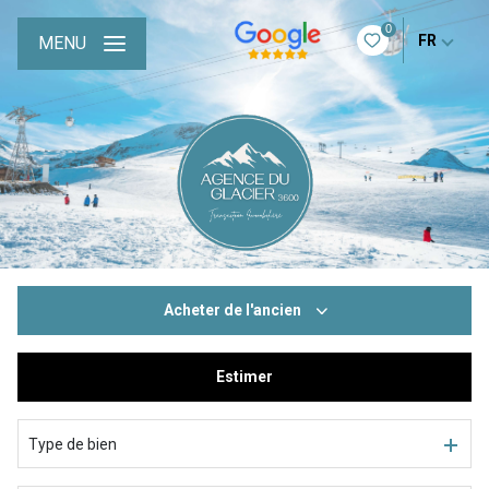
0
FR
MENU
Acheter
de l'ancien
Estimer
De l'ancien
De l'immo pro
Type de bien